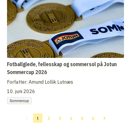
Fotballglede, fellesskap og sommersol på Jotun
Sommercup 2026
Forfatter:
Amund Lollik Lutnæs
10. juni 2026
Sommercup
1
2
3
4
5
6