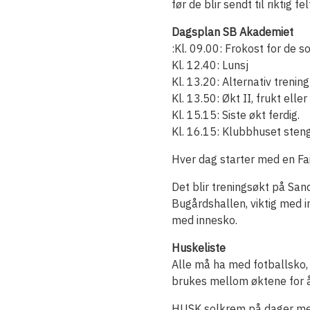
før de blir sendt til riktig f
Dagsplan SB Akademiet
:Kl. 09.00: Frokost for de s
Kl. 12.40: Lunsj
Kl. 13.20: Alternativ trenin
Kl. 13.50: Økt II, frukt ell
Kl. 15.15: Siste økt ferdig.
Kl. 16.15: Klubbhuset sten
Hver dag starter med en Fai
Det blir treningsøkt på Sand
Bugårdshallen, viktig med i
med innesko.
Huskeliste
Alle må ha med fotballsko, 
brukes mellom øktene for å 
HUSK solkrem på dager me