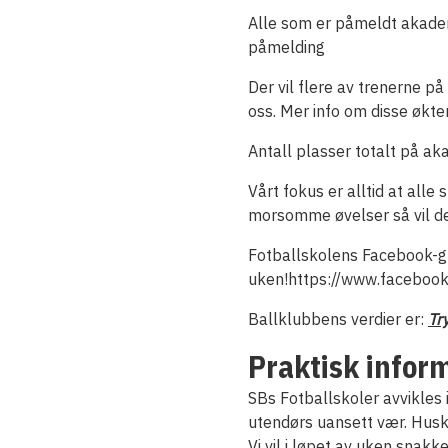
Alle som er påmeldt akademi
påmelding
Der vil flere av trenerne på
oss. Mer info om disse økten
Antall plasser totalt på ak
Vårt fokus er alltid at al
morsomme øvelser så vil de 
Fotballskolens Facebook-gru
uken!https://www.facebo
Ballklubbens verdier er:
Tr
Praktisk infor
SBs Fotballskoler avvikles 
utendørs uansett vær. Husk 
Vi vil i løpet av uken snak