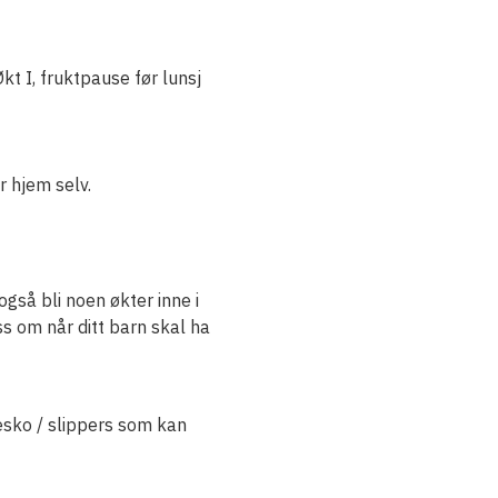
kt I, fruktpause før lunsj
r hjem selv.
også bli noen økter inne i
s om når ditt barn skal ha
esko / slippers som kan