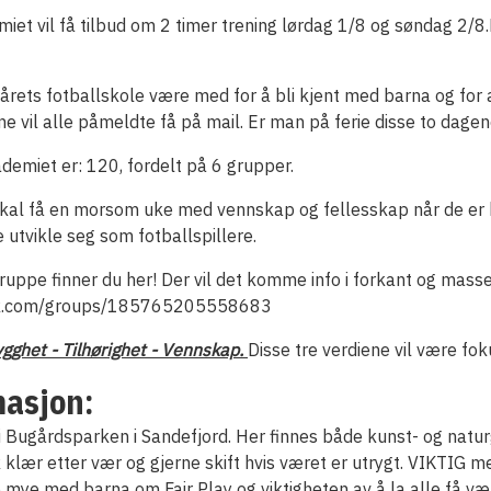
et vil få tilbud om 2 timer trening lørdag 1/8 og søndag 2/8.
 årets fotballskole være med for å bli kjent med barna og for 
e vil alle påmeldte få på mail. Er man på ferie disse to dagene
ademiet er: 120, fordelt på 6 grupper.
le skal få en morsom uke med vennskap og fellesskap når de er
utvikle seg som fotballspillere.
ppe finner du her! Der vil det komme info i forkant og masse 
ok.com/groups/185765205558683
ygghet - Tilhørighet - Vennskap.
Disse tre verdiene vil være fok
masjon:
i Bugårdsparken i Sandefjord. Her finnes både kunst- og natur
klær etter vær og gjerne skift hvis været er utrygt. VIKTIG me
ke mye med barna om Fair Play og viktigheten av å la alle få v