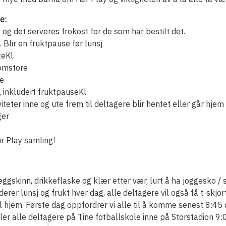
e:
og det serveres frokost for de som har bestilt det.
t. Blir en fruktpause før lunsj
teKl.
lomstore
te
t, inkludert fruktpauseKl.
viteter inne og ute frem til deltagere blir hentet eller går hjem 
ger
r Play samling!
ggskinn, drikkeflaske og klær etter vær, lurt å ha joggesko /
derer lunsj og frukt hver dag, alle deltagere vil også få t-skjor
l hjem. Første dag oppfordrer vi alle til å komme senest 8:45 
mler alle deltagere på Tine fotballskole inne på Storstadion 9:0