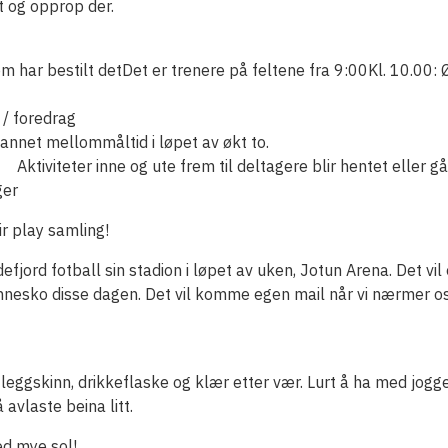
elt og opprop der.
om har bestilt detDet er trenere på feltene fra 9:00Kl. 10.00: Ø
g / foredrag
er annet mellommåltid i løpet av økt to.
 Aktiviteter inne og ute frem til deltagere blir hentet eller gå
ger
r play samling!
efjord fotball sin stadion i løpet av uken, Jotun Arena. Det vil 
nnesko disse dagen. Det vil komme egen mail når vi nærmer os
leggskinn, drikkeflaske og klær etter vær. Lurt å ha med jogg
avlaste beina litt.
d mye sol!