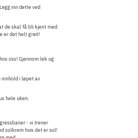
Legg inn dette ved
at de skal få bli kjent med
 er det helt greit!
 hos oss! Gjennom lek og
innhold i løpet av
us hele uken.
gressbaner - vi trener
d solkrem hvis det er sol!
ære med.