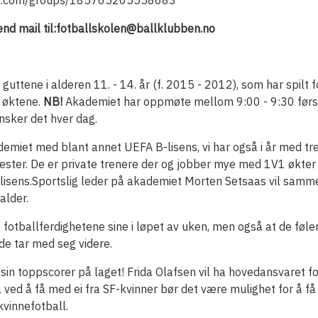
ok.com/groups/185765205558683
d mail til:
fotballskolen@ballklubben.no
g guttene i alderen 11. - 14. år (f. 2015 - 2012), som har spilt
å øktene.
NB!
Akademiet har oppmøte mellom 9:00 - 9:30 først
nsker det hver dag.
miet med blant annet UEFA B-lisens, vi har også i år med tre
ster. De er private trenere der og jobber mye med 1V1 økter 
-lisens.Sportslig leder på akademiet Morten Setsaas vil samm
alder.
e fotballferdighetene sine i løpet av uken, men også at de føler
de tar med seg videre.
sin toppscorer på laget! Frida Olafsen vil ha hovedansvaret f
å ved å få med ei fra SF-kvinner bør det være mulighet for å få
vinnefotball.