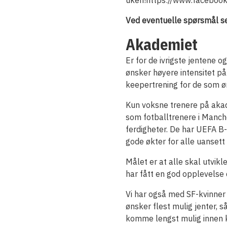
uken!https://www.facebo
Ved eventuelle spørsmål sen
Akademiet
Er for de ivrigste jentene o
ønsker høyere intensitet p
keepertrening for de som ø
Kun voksne trenere på akade
som fotballtrenere i Manche
ferdigheter. De har UEFA B
gode økter for alle uansett 
Målet er at alle skal utvikl
har fått en god opplevelse 
Vi har også med SF-kvinner 
ønsker flest mulig jenter, s
komme lengst mulig innen k