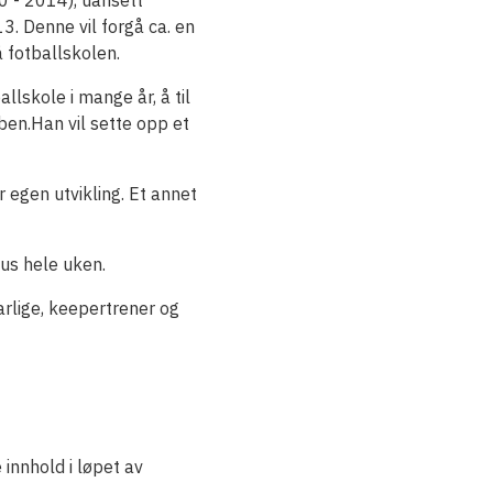
20 - 2014), uansett
3. Denne vil forgå ca. en
 fotballskolen.
llskole i mange år, å til
ubben.Han vil sette opp et
or egen utvikling. Et annet
kus hele uken.
rlige, keepertrener og
innhold i løpet av