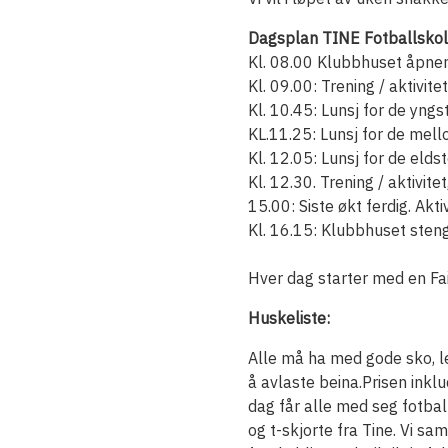
Dagsplan TINE Fotballskol
Kl. 08.00 Klubbhuset åpner 
Kl. 09.00: Trening / aktivite
Kl. 10.45: Lunsj for de yngs
KL.11.25: Lunsj for de mel
Kl. 12.05: Lunsj for de elds
Kl. 12.30. Trening / aktivite
15.00: Siste økt ferdig. Akti
Kl. 16.15: Klubbhuset sten
Hver dag starter med en Fai
Huskeliste:
Alle må ha med gode sko, le
å avlaste beina.Prisen inklu
dag får alle med seg fotbal
og t-skjorte fra Tine. Vi sa