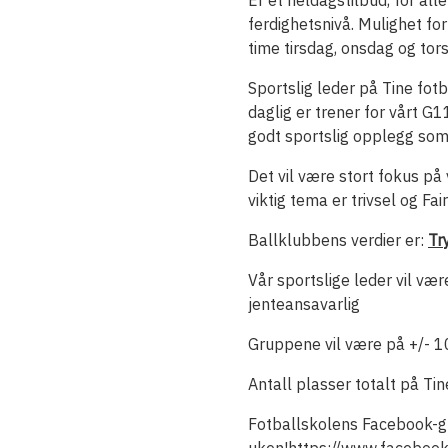
Er et heldagstilbud, for all
ferdighetsnivå. Mulighet fo
time tirsdag, onsdag og tor
Sportslig leder på Tine fotb
daglig er trener for vårt G11
godt sportslig opplegg som 
Det vil være stort fokus på v
viktig tema er trivsel og Fa
Ballklubbens verdier er:
Tr
Vår sportslige leder vil v
jenteansavarlig
Gruppene vil være på +/- 1
Antall plasser totalt på Ti
Fotballskolens Facebook-gru