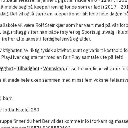
e fotballinteresserte jenter og gutter i alderen 6 - 12 år (f. 20
r å melde seg på keepertrening for de som er født i 2017 - 201
sdag. Det vil også være en keepertrener tilstede hele dagen på
allskole vil være Rolf Steinkjær som har vært med på vår fotba
 lag, i tillegg sitter han både i styret og Sportslig utvalg i kl
treffer alle uansett ferdighetsnivå og alder.
iktigheten av riktig fysisk aktivitet, sunt og variert kosthold f
ir Play.Hver dag starter med en Fair Play samtale ute på felt!
ygghet
-
Tilhørighet
-
Vennskap
, disse tre verdiene vil være fo
ære til stede hele uken sammen med minst fem voksne feltansva
0 barn.
ne fotballskole: 280
ppe finner du her! Der vil det komme info i forkant og masse 